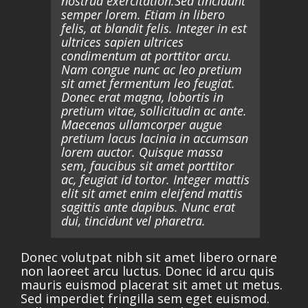
nostrud exercitation.Sed tincidunt
semper lorem. Etiam in libero
felis, at blandit felis. Integer in est
ultrices sapien ultrices
condimentum at porttitor arcu.
Nam congue nunc ac leo pretium
sit amet fermentum leo feugiat.
Donec erat magna, lobortis in
pretium vitae, sollicitudin ac ante.
Maecenas ullamcorper augue
pretium lacus lacinia in accumsan
lorem auctor. Quisque massa
sem, faucibus sit amet porttitor
ac, feugiat id tortor. Integer mattis
elit sit amet enim eleifend mattis
sagittis ante dapibus. Nunc erat
dui, tincidunt vel pharetra.
Donec volutpat nibh sit amet libero ornare
non laoreet arcu luctus. Donec id arcu quis
mauris euismod placerat sit amet ut metus.
Sed imperdiet fringilla sem eget euismod.