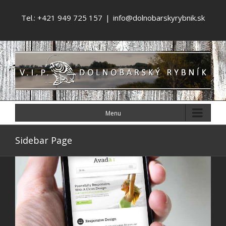
Tel.: +421 949 725 157
|
info@dolnobarskyrybnik.sk
Menu
Sidebar Page