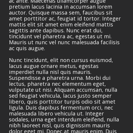
ac ante. Maecenas ullamcorper augue
pretium lacus lacinia in accumsan lorem
auctor. Quisque massa sem, faucibus sit
amet porttitor ac, feugiat id tortor. Integer
mattis elit sit amet enim eleifend mattis
sagittis ante dapibus. Nunc erat dui,
tincidunt vel pharetra ac, egestas ut mi.
Mauris ut nunc vel nunc malesuada facilisis
ac quis augue.
Nunc tincidunt, elit non cursus euismod,
lacus augue ornare metus, egestas
imperdiet nulla nisl quis mauris.
Suspendisse a pharetra urna. Morbi dui
lectus, pharetra nec elementum eget,
vulputate ut nisi. Aliquam accumsan, nulla
sed feugiat vehicula, lacus justo semper
libero, quis porttitor turpis odio sit amet
ligula. Duis dapibus fermentum orci, nec
malesuada libero vehicula ut. Integer
sodales, urna eget interdum eleifend, nulla
nibh laoreet nisl, quis dignissim mauris
dolor eget mi. Donec at mauris enim. Duis