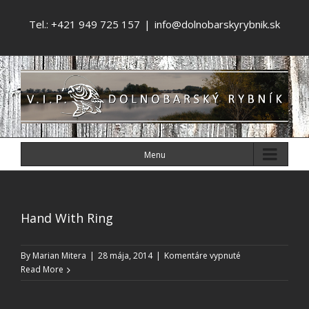
Tel.: +421 949 725 157
|
info@dolnobarskyrybnik.sk
Menu
Hand With Ring
na
By
Marian Mitera
|
28 mája, 2014
|
Komentáre vypnuté
Hand
Read More
With
Ring