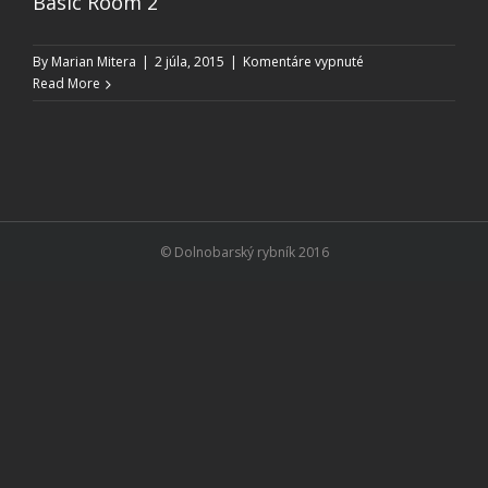
Basic Room 2
na
By
Marian Mitera
|
2 júla, 2015
|
Komentáre vypnuté
Basic
Read More
Room
2
© Dolnobarský rybník 2016