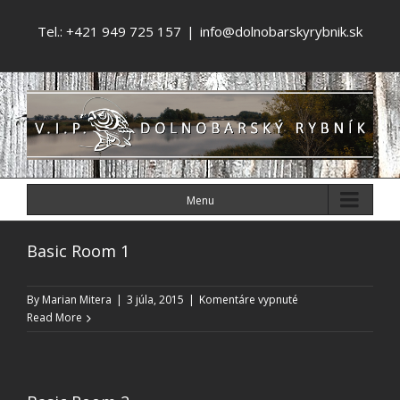
Tel.: +421 949 725 157
|
info@dolnobarskyrybnik.sk
Menu
Basic Room 1
na
By
Marian Mitera
|
3 júla, 2015
|
Komentáre vypnuté
Basic
Read More
Room
1