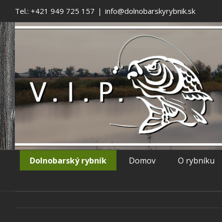
Tel.: +421 949 725 157
|
info@dolnobarskyrybnik.sk
Dolnobarský rybník
Domov
O rybníku