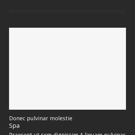
Donec pulvinar molestie
Spa
Praesent ut sem dignissim A liquam pulvinar